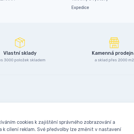
Expedice
Vlastní sklady
Kamenná prodejn
es 3000 položek skladem
a sklad přes 2000 m2
íváním cookies k zajištění správného zobrazování a
k cílení reklam. Své předvolby lze změnit v nastavení
oušky: Včelařské potřeby - www.ivcelarstvi.cz