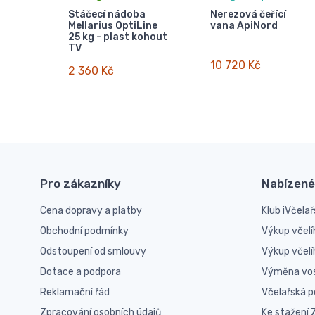
Stáčecí nádoba
Nerezová čeřící
Mellarius OptiLine
vana ApiNord
25 kg - plast kohout
TV
10 720 Kč
2 360 Kč
Pro zákazníky
Nabízené
Cena dopravy a platby
Klub iVčelař
Obchodní podmínky
Výkup včelí
Odstoupení od smlouvy
Výkup včel
Dotace a podpora
Výměna vo
Reklamační řád
Včelařská 
Zpracování osobních údajů
Ke stažení