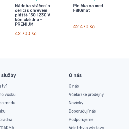
Nádoba stáčecí a
Plnička na med
čeřící s ohřevem
FillOmat
pláště 150 l 230 V
kónické dno –
PREMIUM
42 470 Kč
42 700 Kč
 služby
O nás
ství
O nás
ho vosku
Včelařské prodejny
ího medu
Novinky
sku
Doporučují nás
poradna
Podporujeme
 ZDARMA
Veletrhy a výstavy