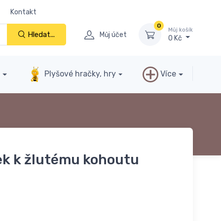
Kontakt
0
Můj košík
Hledat...
Můj účet
0 Kč
y
Plyšové hračky, hry
Více
ek k žlutému kohoutu