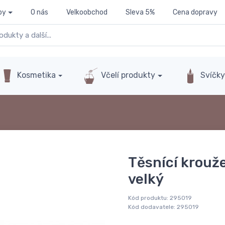
py
O nás
Velkoobchod
Sleva 5%
Cena dopravy
Kosmetika
Včelí produkty
Svíčk
Těsnící krouž
velký
Kód produktu:
295019
Kód dodavatele:
295019