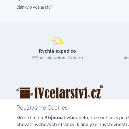
Články o včelařství
Rychlá expedice
97% objednávek do 24 hodin
př
Používáme Cookies
Kliknutím na
Přijmout vše
udělujete souhlas s použ
chování webových stránek, k analýze návštěvnosti a 
© 2025
iVcelarstvi.cz®
Všechna práva vyhrazena.|
Staňte se fan