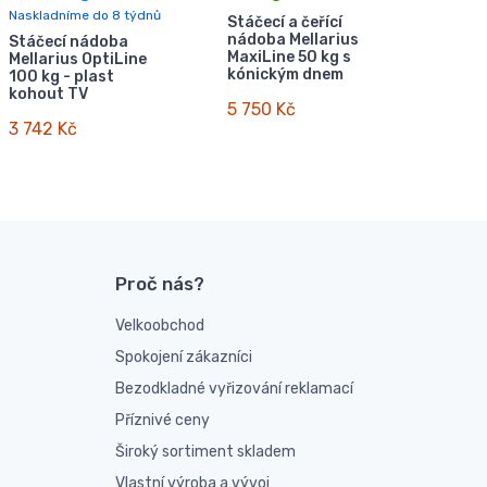
Naskladníme do 8 týdnů
Stáčecí a čeřící
nádoba Mellarius
Stáčecí nádoba
MaxiLine 50 kg s
Mellarius OptiLine
kónickým dnem
100 kg - plast
kohout TV
5 750 Kč
3 742 Kč
Proč nás?
Velkoobchod
Spokojení zákazníci
Bezodkladné vyřizování reklamací
Příznivé ceny
Široký sortiment skladem
Vlastní výroba a vývoj