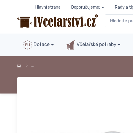
Hlavní strana
Doporučujeme:
Rady a ti
Dotace
Včelařské potřeby
…