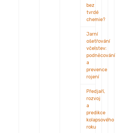
bez
tvrdé
chemie?
Jarní
ošetřování
včelstev:
podněcování
a
prevence
rojení
Předjaří,
rozvoj
a
predikce
kolapsového
roku