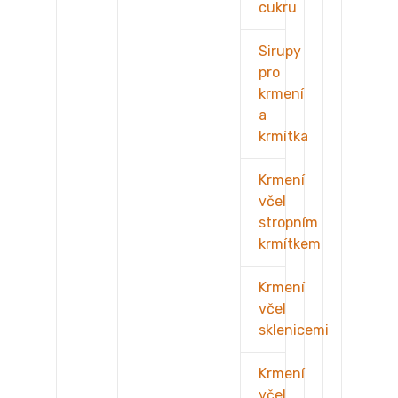
cukru
Sirupy
pro
krmení
a
krmítka
Krmení
včel
stropním
krmítkem
Krmení
včel
sklenicemi
Krmení
včel