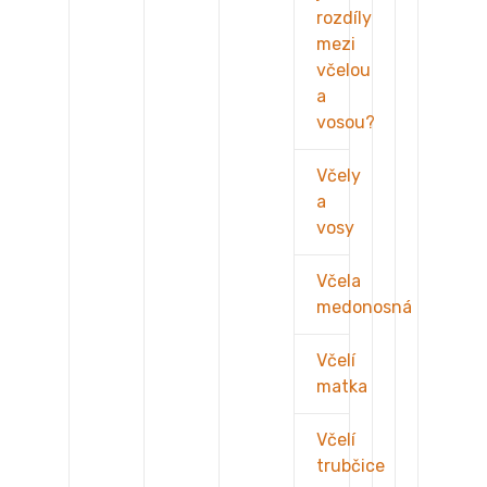
rozdíly
mezi
včelou
a
vosou?
Včely
a
vosy
Včela
medonosná
Včelí
matka
Včelí
trubčice