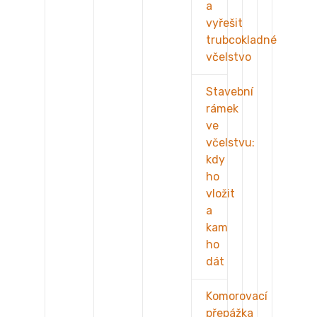
a
vyřešit
trubcokladné
včelstvo
Stavební
rámek
ve
včelstvu:
kdy
ho
vložit
a
kam
ho
dát
Komorovací
přepážka