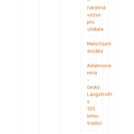
–
náročná
výzva
pro
včelaře
Melicitózní
snůška
Adamcova
míra
–
český
Langstroth
s
120
letou
tradicí