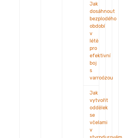
Jak
dosáhnout
bezplodého
období
v
létě
pro
efektivní
boj
s
varroózou
Jak
vytvořit
oddělek
se
včelami
v
styrpdurovém