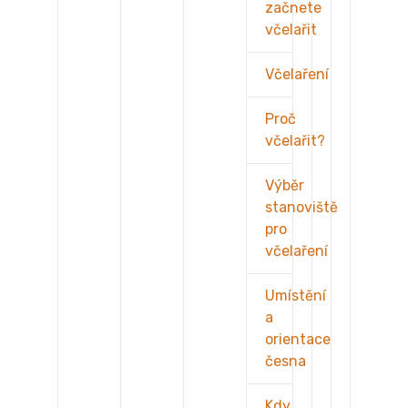
začnete
včelařit
Včelaření
Proč
včelařit?
Výběr
stanoviště
pro
včelaření
Umístění
a
orientace
česna
Kdy