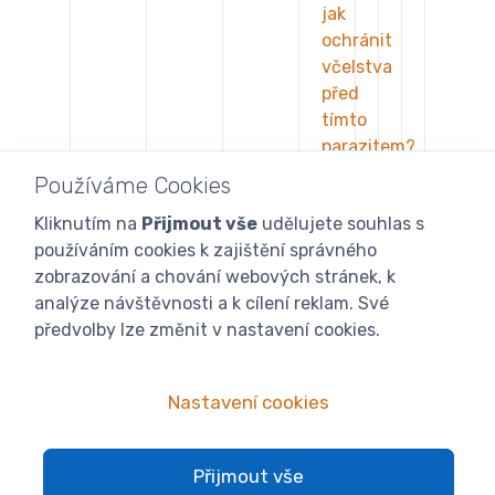
jak
ochránit
včelstva
před
tímto
parazitem?
Používáme Cookies
Zavíječ
Kliknutím na
Přijmout vše
udělujete souhlas s
voskový
používáním cookies k zajištění správného
zobrazování a chování webových stránek, k
Mor
analýze návštěvnosti a k cílení reklam. Své
včelího
předvolby lze změnit v nastavení cookies.
plodu
Varroáza
Nastavení cookies
Virózy
včel
Přijmout vše