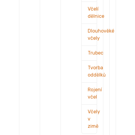
Včelí
dělnice
Dlouhověké
včely
Trubec
Tvorba
oddělků
Rojení
včel
Včely
v
zimě