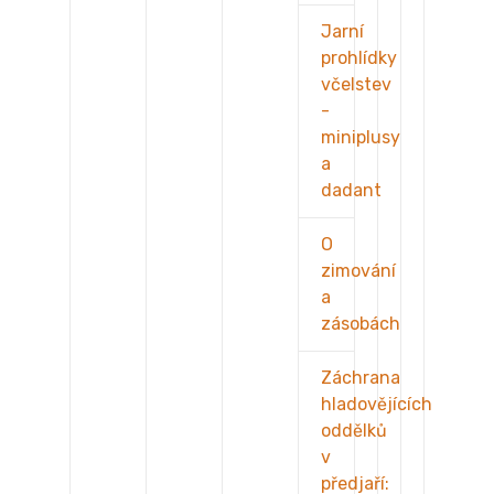
Jarní
prohlídky
včelstev
-
miniplusy
a
dadant
O
zimování
a
zásobách
Záchrana
hladovějících
oddělků
v
předjaří: