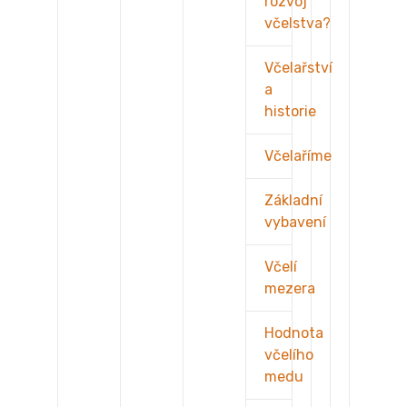
rozvoj
včelstva?
Včelařství
a
historie
Včelaříme
Základní
vybavení
Včelí
mezera
Hodnota
včelího
medu