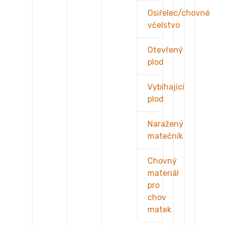
Osiřelec/chovné
včelstvo
Otevřený
plod
Vybíhající
plod
Naražený
matečník
Chovný
materiál
pro
chov
matek