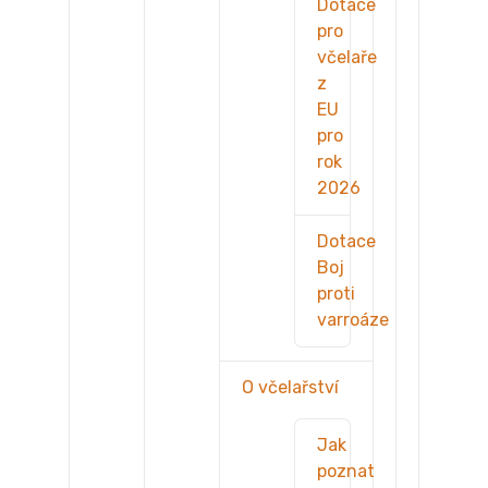
Dotace
pro
včelaře
z
EU
pro
rok
2026
Dotace
Boj
proti
varroáze
O včelařství
Jak
poznat