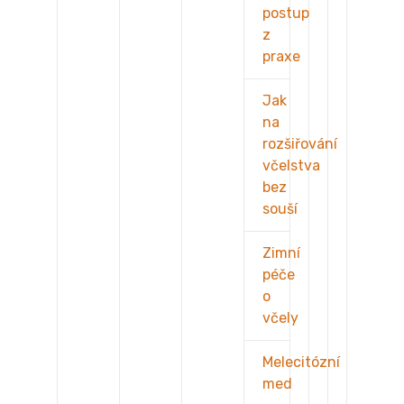
postup
z
praxe
Jak
na
rozšiřování
včelstva
bez
souší
Zimní
péče
o
včely
Melecitózní
med