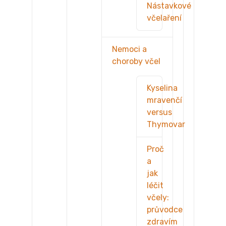
Nástavkové
včelaření
Nemoci a
choroby včel
Kyselina
mravenčí
versus
Thymovar
Proč
a
jak
léčit
včely:
průvodce
zdravím