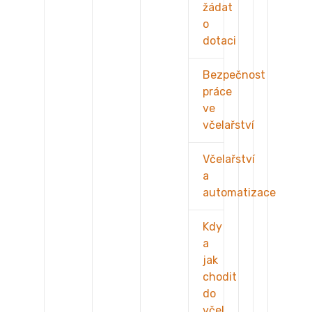
žádat
o
dotaci
Bezpečnost
práce
ve
včelařství
Včelařství
a
automatizace
Kdy
a
jak
chodit
do
včel