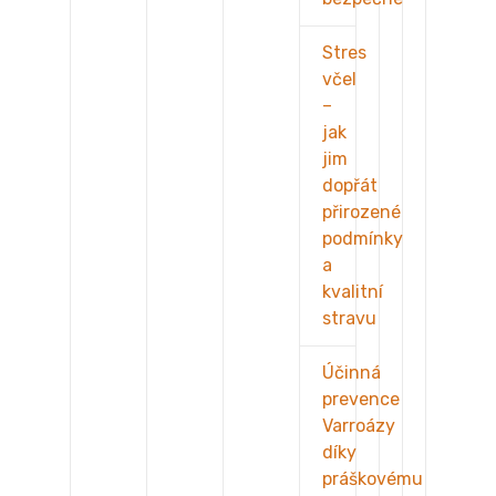
Stres
včel
–
jak
jim
dopřát
přirozené
podmínky
a
kvalitní
stravu
Účinná
prevence
Varroázy
díky
práškovému