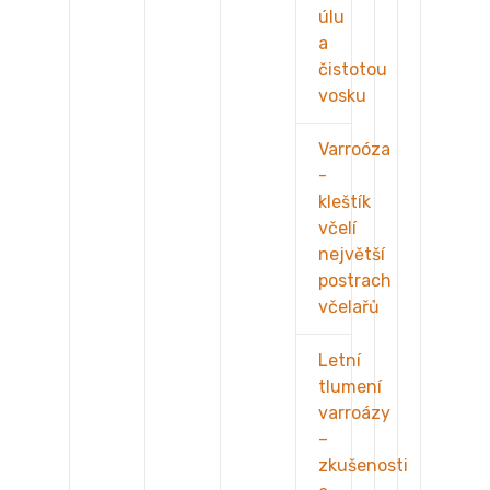
úlu
a
čistotou
vosku
Varroóza
-
kleštík
včelí
největší
postrach
včelařů
Letní
tlumení
varroázy
–
zkušenosti