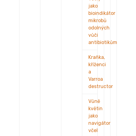
jako
bioindikátor
mikrobů
odolných
vůči
antibiotikům
Kraňka,
kříženci
a
Varroa
destructor
Vůně
květin
jako
navigátor
včel