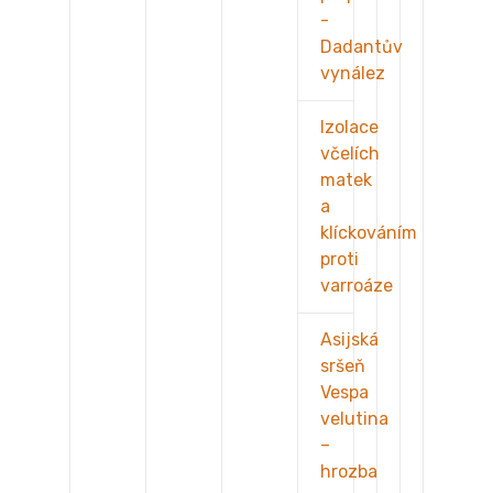
-
Dadantův
vynález
Izolace
včelích
matek
a
klíckováním
proti
varroáze
Asijská
sršeň
Vespa
velutina
–
hrozba