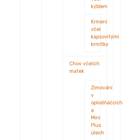
kýblem
Krmení
včel
kapsovitými
krmítky
Chov včelích
matek
Zimování
v
oplodňáčcích
a
Mini
Plus
úlech