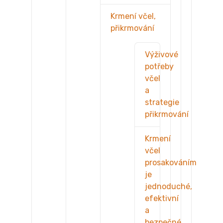
Krmení včel,
přikrmování
Výživové
potřeby
včel
a
strategie
přikrmování
Krmení
včel
prosakováním
je
jednoduché,
efektivní
a
bezpečné