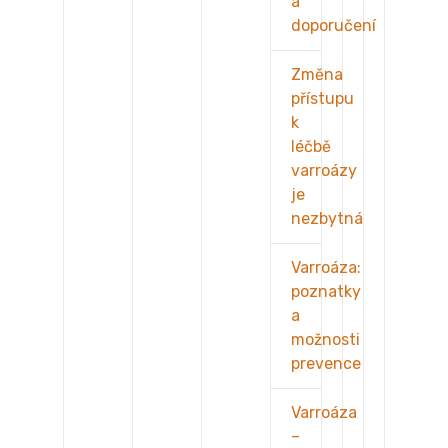
a
doporučení
Změna
přístupu
k
léčbě
varroázy
je
nezbytná
Varroáza:
poznatky
a
možnosti
prevence
Varroáza
–