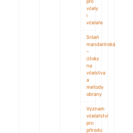
pro
včely
i
včelaře
Sršeň
mandarínská
–
útoky
na
včelstva
a
metody
obrany
Význam
včelařství
pro
přírodu