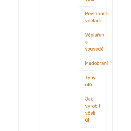
Povinnosti
včelaře
Včelaření
a
sousedé
Medobraní
Typy
úlů
Jak
vyrobit
včelí
úl