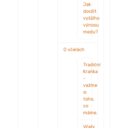
Jak
docílit
vyššího
výnosu
medu?
O včelách
Tradiční
Kraňka
-
važme
si
toho,
co
máme.
Včely