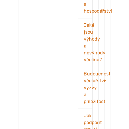
a
hospodářství
Jaké
jsou
výhody
a
nevýhody
včelína?
Budoucnost
včelařství:
výzvy
a
příležitosti
Jak
podpořit